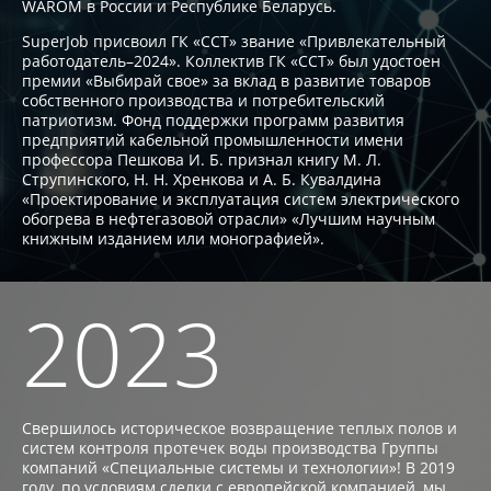
WAROM в России и Республике Беларусь.
SuperJob присвоил ГК «ССТ» звание «Привлекательный
работодатель–2024». Коллектив ГК «ССТ» был удостоен
премии «Выбирай свое» за вклад в развитие товаров
собственного производства и потребительский
патриотизм. Фонд поддержки программ развития
предприятий кабельной промышленности имени
профессора Пешкова И. Б. признал книгу М. Л.
Струпинского, Н. Н. Хренкова и А. Б. Кувалдина
«Проектирование и эксплуатация систем электрического
обогрева в нефтегазовой отрасли» «Лучшим научным
книжным изданием или монографией».
2023
Свершилось историческое возвращение теплых полов и
систем контроля протечек воды производства Группы
компаний «Специальные системы и технологии»! В 2019
году, по условиям сделки с европейской компанией, мы