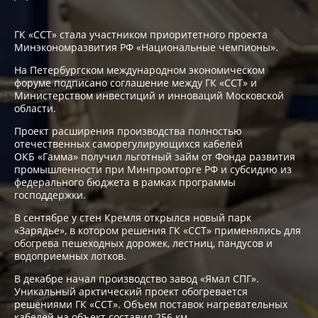
ГК «ССТ» стала участником приоритетного проекта
Минэкономразвития РФ «Национальные чемпионы».
На Петербургском международном экономическом
форуме подписано соглашение между ГК «ССТ» и
Министерством инвестиций и инноваций Московской
области.
Проект расширения производства полностью
отечественных саморегулирующихся кабелей
ОКБ «Гамма» получил льготный займ от Фонда развития
промышленности при Минпромторге РФ и субсидию из
федерального бюджета в рамках программы
господдержки.
В сентябре у стен Кремля открылся новый парк
«Зарядье», в котором решения ГК «ССТ» применялись для
обогрева пешеходных дорожек, лестниц, пандусов и
водоприемных лотков.
В декабре начал производство завод «Ямал СПГ».
Уникальный арктический проект обогревается
решениями ГК «ССТ». Объем поставок нагревательных
кабелей на объект составил 256 км.