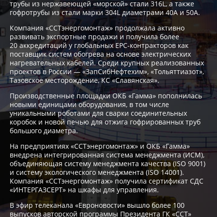
трубы из нержавеющей «морской» стали 316L, а также
гофротрубы из стали марки 304L диаметрами 40А и 50А.
Компания «ССТэнергомонтаж» продолжала активно
развивать экспортные продажи и получила более
20 аккредитаций у глобальных EPC-контракторов как
поставщик систем обогрева на основе электрических
нагревательных кабелей. Среди крупных реализованных
проектов в России — «ЗапСибНефтехим», «Тольяттиазот»,
Тазовское месторождение, КС «Славянская».
Производственные площадки ОКБ «Гамма» пополнилась
новыми единицами оборудования, в том числе
уникальными роботами для сварки соединительных
коробок и новой печью для отжига гофрированных труб
большого диаметра.
На предприятиях «ССТэнергомонтаж» и ОКБ «Гамма»
внедрена интегрированная система менеджмента (ИСМ),
объединяющая систему менеджмента качества (ISO 9001)
и систему экологического менеджмента (ISO 14001).
Компания «ССТэнергомонтаж» получила сертификат СДС
«ИНТЕРГАЗСЕРТ» на шкафы для управления.
В эфир телеканала «Евроновости» вышло более 100
выпусков авторской программы Президента ГК «ССТ»