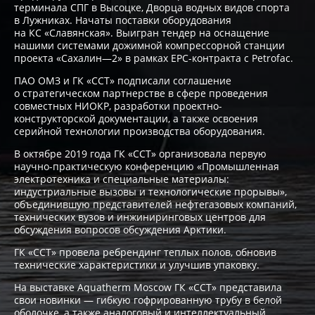
терминала СПГ в Высоцке, Дворца водных видов спорта
в Лужниках. Начаты поставки оборудования
на КС «Славянская». Выигран тендер на оснащение
нашими системами дожимной компрессорной станции
проекта «Сахалин—2» в рамках EPC-контракта с Petrofac.
ПАО ОМЗ и ГК «ССТ» подписали соглашение
о стратегическом партнерстве в сфере проведения
совместных НИОКР, разработки проектно-
конструкторской документации, а также освоения
серийной технологии производства оборудования.
В октябре 2019 года ГК «ССТ» организовала первую
научно-практическую конференцию «Промышленная
электротехника и специальные материалы:
индустриальные вызовы и технологические прорывы»,
объединившую представителей нефтегазовых компаний,
технических вузов и инжиниринговых центров для
обсуждения вопросов обсуждения Арктики.
ГК «ССТ» провела ребрендинг теплых полов, обновив
технические характеристики и улучшив упаковку.
На выставке Aquatherm Moscow ГК «ССТ» представила
свои новинки — гибкую гофрированную трубу в белой
оболочке, а также аналоговый и интеллектуальный