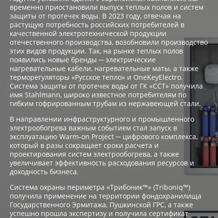
временно приостановили выпуск теплых полов и систем
защиты от протечек воды. В 2023 году, отвечая на
растущую потребность российских потребителей в
качественной электротехнической продукции
отечественного производства, возобновили производство
этих видов продукции. Так, на рынке теплых полов
появились новые бренды ─ электрические
нагревательные кабели, нагревательные маты, а также
терморегуляторы «Русское тепло» и OneKeyElectro.
Система защиты от протечек воды от ГК «ССТ» получила
имя Stahlmann, широко известное потребителям по
гибким гофрированным трубам из нержавеющей стали.
В направлении инфраструктурного и промышленного
электрообогрева важным событием стал запуск в
эксплуатацию Warm-on Project ─ цифрового комплекса,
который в разы сокращает сроки расчета и
проектирования систем электрообогрева, а также
увеличивает эффективность расходования ресурсов и
доходность бизнеса.
Система охраны периметра «Трибоник™» (Triboniq™)
получила применение на территории фондохранилища
Государственного Эрмитажа, Пушкинской ГРС, а также
успешно прошла экспертизу и получила сертификат