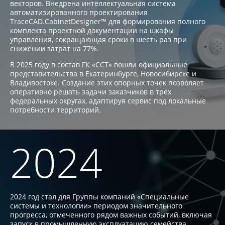
векторов. Внедрена интеллектуальная система
автоматизированного проектирования
TraceCAD.CabinetDesigner™ для формирования полного
комплекта проектной документации на шкафы
управления, сокращающая сроки в шесть раз при
снижении затрат на 77%.
В 2025 году в состав ГК «ССТ» вошли официальные
представительства в Екатеринбурге, Новосибирске и
Владивостоке. Создание этих опорных точек позволяет
оперативно решать задачи заказчиков в трех
федеральных округах, адаптируя сервис под локальные
потребности территорий.
2024
2024 год стал для Группы компаний «Специальные
системы и технологии» периодом значительного
прогресса, отмеченного рядом важных событий, включая
запуск в промышленную эксплуатацию семейства