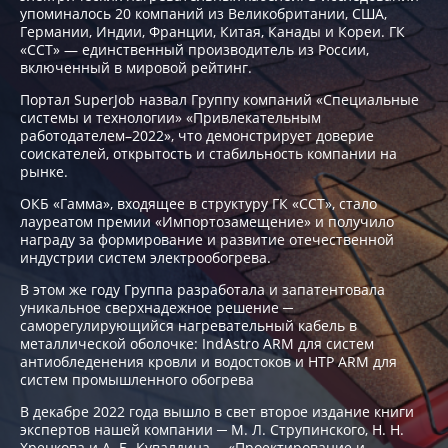
упоминалось 20 компаний из Великобритании, США,
Германии, Индии, Франции, Китая, Канады и Кореи. ГК
«ССТ» — единственный производитель из России,
включенный в мировой рейтинг.
Портал SuperJob назвал Группу компаний «Специальные
системы и технологии» «Привлекательным
работодателем–2022», что демонстрирует доверие
cоискателей, открытость и стабильность компании на
рынке.
ОКБ «Гамма», входящее в структуру ГК «ССТ», стало
лауреатом премии «Импортозамещение» и получило
награду за формирование и развитие отечественной
индустрии систем электрообогрева.
В этом же году Группа разработала и запатентовала
уникальное сверхнадежное решение ─
саморегулирующийся нагревательный кабель в
металлической оболочке: IndAstro ARM для систем
антиобледенения кровли и водостоков и НТР ARM для
систем промышленного обогрева
В декабре 2022 года вышло в свет второе издание книги
экспертов нашей компании ─ М. Л. Струпинского, Н. Н.
Хренкова и А. Б. Кувалдина ─ «Проектирование и