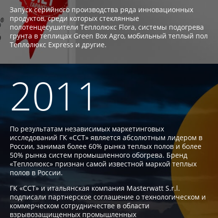
Запуск серийного производства ряда инновационных
продуктов, среди которых стеклянные
полотенцесушители Теплолюкс Flora, системы подогрева
грунта в теплицах Green Box Agro, мобильный теплый пол
Теплолюкс Express и другие.
2011
По результатам независимых маркетинговых
исследований ГК «ССТ» является абсолютным лидером в
России, занимая более 60% рынка теплых полов и более
50% рынка систем промышленного обогрева. Бренд
«Теплолюкс» признан самой известной маркой теплых
полов в России.
ГК «ССТ» и итальянская компания Masterwatt S.r.l.
подписали партнерское соглашение о технологическом и
коммерческом сотрудничестве в области
взрывозащищенных промышленных