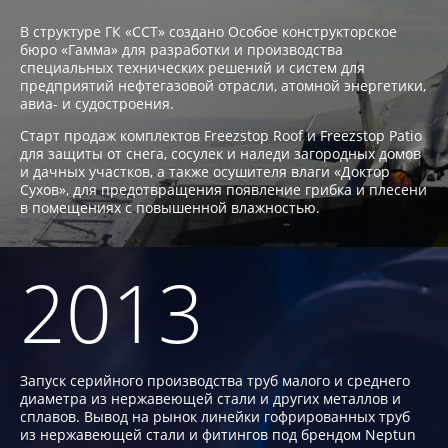
В структуре ГК «ССТ» создано Особое конструкторское
бюро «Гамма» для разработки и производства
специальных технических решений и систем для
предприятий нефтегазовой отрасли, атомной энергетики,
авиа- и судостроения.
Старт продаж комплектов Freezstop Roof и Freezstop Patio
для защиты от снега, сосулек и наледи загородных домов
и дачных участков, а также осушителя влаги «Доктор
Сухов», для предотвращения появление грибка и плесени
в помещениях с повышенной влажностью.
2013
Запуск серийного производства труб малого и среднего
диаметра из нержавеющей стали и других металлов и
сплавов. Вывод на рынок линейки гофрированных труб
из нержавеющей стали и фитингов под брендом Neptun