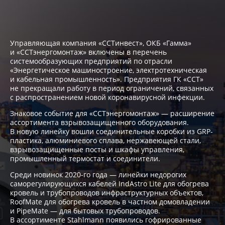
Управляющая компания «ССТинвест», ОКБ «Гамма»
и «ССТэнергомонтаж» включены в перечень
системообразующих предприятий по отрасли
«Энергетическое машиностроение, электротехническая
и кабельная промышленность». Предприятия ГК «ССТ»
не прекращали работу в период ограничений, связанных
с распространением новой коронавирусной инфекции.
Знаковое событие для «ССТэнергомонтаж» — расширение
ассортимента взрывозащищенного оборудования.
В новую линейку вошли соединительные коробки из GRP-
пластика, алюминиевого сплава, нержавеющей стали,
взрывозащищенные посты и шкафы управления,
промышленный термостат и соединители.
Среди новинок 2020-го года — линейки недорогих
саморегулирующихся кабелей IndAstro Lite для обогрева
кровель и трубопроводов инфраструктурных объектов,
RoofMate для обогрева кровель в частном домовладении
и PipeMate — для бытовых трубопроводов.
В ассортименте Stahlmann появились гофрированные