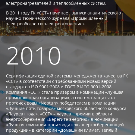
электронагревателей и теплообменных систем.
В 2011 году ГК «ССТ» начинает выпуск аналитического
научно-технического журнала «Промышленный
электрообогрев и электроотопление».
2010
Сертификация единой системы менеджмента качества ГК
«ССТ» в соответствии с требованиями новых версий
стандартов ISO 9001:2008 и ГОСТ Р ИСО 9001-2008.
Компания «ССТ» стала призером в номинации «Лучшая
промышленная организация», а система защиты от
протечек воды «Neptun» победителем в номинации
«Лучшие пять товаров» московского областного конкурса
«Лауреат года». «ССТ» – лауреат премии в области
энергосбережения «Берегите энергию» в номинации
«Лучшая компания-производитель энергосберегающей
продукции» в категории «Домашний климат. Теплый