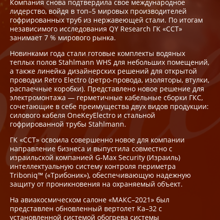
Компания снова подтвердила свое международное
лидерство, войдя в топ–5 мировых производителей
гофрированных труб из нержавеющей стали. По итогам
независимого исследования QY Research ГК «ССТ»
занимает 7 % мирового рынка.
Новинками года стали готовые комплекты водяных
теплых полов Stahlmann WHS для небольших помещений,
а также линейка дизайнерских решений для открытой
проводки Retro Electro (ретро-провода, изоляторы, втулки,
распаечные коробки). Представлено новое решение для
электромонтажа — герметичные кабельные сборки ГКС,
сочетающие в себе преимущества двух видов продукции:
силового кабеля OneKeyElectro и стальной
гофрированной трубы Stahlmann.
ГК «ССТ» освоила совершенно новое для компании
направление бизнеса и выпустила совместно с
израильской компанией G-Max Security (Израиль)
интеллектуальную систему контроля периметра
Triboniq™ («Трибоник»), обеспечивающую надежную
защиту от проникновения на охраняемый объект.
На авиакосмическом салоне «МАКС–2021» был
представлен обновленный вертолет Ка–32 с
установленной системой обогрева системы