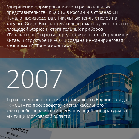
Завершение формирования сети региональных
представительств ГК «ССТ» в России и в странах СНГ.
Начало производства уникальных теплых полов на
катушке Green Box, нагревательных матов для открытых
площадей StopIce и отопительных приборов
«Теплолюкс». Открытие представительств в Германии и
Китае. В структуре ГК «ССТ» создана инжиниринговая
компания «ССТэнергомонтаж».
2007
Торжественное открытие крупнейшего в Европе завода
ГК «ССТ» по производству систем кабельного
электрообогрева и терморегулирующей аппаратуры в г.
Мытищи Московской области.