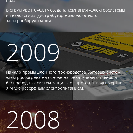
пол».
В структуре ГК «ССТ» создана компания «Электросистемы
и технологии», дистрибутор низковольтного
электрооборудования.
2009
Начало промышленного производства бытовых систем
электрообогрева на основе нагревательных пленок и
беспроводных систем защиты от протечек воды Neptun
XP-PB с резервным электропитанием.
2008