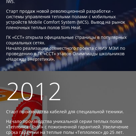
IWS.
Старт продаж новой революционной разработки -
системы управления теплыми полами с мобильных
устройств Mobile Comfort System (MCS). Вывод на рынок
пленочных теплых полов Slim Heat.
ГК «ССТ» открыла официальные страницы в популярных
социальных сетях.
Начало реализации совместного проекта с НИУ МЭИ по
проведению в ГК «ССТ» этапов Олимпиады школьников
«Надежда энергетики».
2012
Старт производства кабелей для специальной техники.
Начало производства уникальной серии теплых полов
«Теплолюкс Profi» с пожизненной гарантией. Увеличение
срока гарантии на теплые полы «Теплолюкс» до 25 лет.