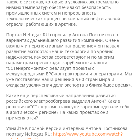
также о системах, которые в условиях экстремально
низких температур обеспечивают безопасность
промышленных систем и непрерывность
технологических процессов компаний нефтегазовой
отрасли, работающих в Арктике.
Портал Neftegaz.RU спросил у Антона Постникова о
вариантах дальнейшего развития компании. Очень
важным и перспективным направлением он назвал
развитие экспорта: «Наши технологии по уровню
надежности, качества соответствуют и по многим
параметрам превосходят зарубежные аналоги.
“ССТэнергомонтаж” реализует проекты с
международными EPC-контракторами и операторами. Мы
уже поставляем наши решения в 60 стран мира и
ожидаем увеличения доли экспорта в ближайшее время».
Какие еще перспективные направления развития
российского электрообогрева выделил Антон? Какие
решения «ССТэнергомонтаж» уже зарекомендовали себя
в арктическом регионе? На каких проектах они
применяются?
Узнайте в полной версии интервью Антона Постникова
порталу Neftegaz.RU:
https://www.youtube.com/watch?