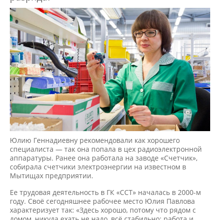
Юлию Геннадиевну рекомендовали как хорошего
специалиста — так она попала в цех радиоэлектронной
аппаратуры. Ранее она работала на заводе «Счетчик»,
собирала счетчики электроэнергии на известном в
Мытищах предприятии.
Ее трудовая деятельность в ГК «ССТ» началась в 2000-м
году. Своё сегодняшнее рабочее место Юлия Павлова
характеризует так: «Здесь хорошо, потому что рядом с
домом, никуда ехать не надо, всё стабильно: работа и