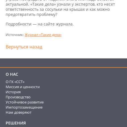
актуальной. «Такие дела» узнали у экспертов, кто несет
ответственность за сосульки на крышах и как можно
предотвратить проблему?
Подробности — на сайте журнала.
Источник:
Журнал «Такие дела»
Вернуться назад
О НАС
О ГК «ССТ»
Миссия и ценности
История
Производство
Устойчивое развитие
Импортозамещение
Нам доверяют
РЕШЕНИЯ