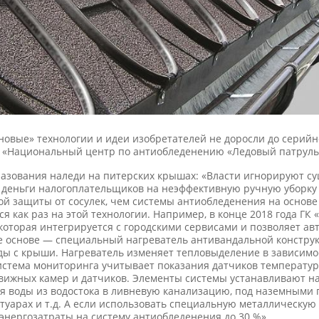
«новые» технологии и идеи изобретателей не доросли до серий
а «Национальный центр по антиобледенению «Ледовый патруль
азования наледи на питерских крышах: «Власти игнорируют с
я деньги налогоплательщиков на неэффективную ручную уборку 
ой защиты от сосулек, чем системы антиобледенения на основе
я как раз на этой технологии. Например, в конце 2018 года Г
которая интегрируется с городскими сервисами и позволяет ав
е основе — специальный нагреватель антивандальной конструк
ы с крыши. Нагреватель изменяет тепловыделение в зависимос
истема мониторинга учитывает показания датчиков температур 
ижных камер и датчиков. Элементы системы устанавливают на
ния воды из водостока в ливневую канализацию, под наземным
туарах и т.д. А если использовать специальную металлическую 
энергозатраты на систему антиобледенения до 30 %».