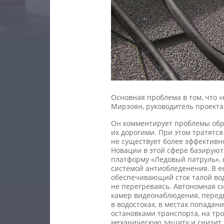
Основная проблема в том, что 
Мирзоян, руководитель проект
Он комментирует проблемы обр
их дорогими. При этом тратятс
не существует более эффективн
Новации в этой сфере базируютс
платформу «Ледовый патруль», 
системой антиобледенения. В е
обеспечивающий сток талой вод
не перегреваясь. Автономная с
камер видеонаблюдения, передв
в водостоках, в местах попада
остановками транспорта, на тро
механическую защиту и снизит 