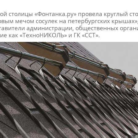
ной столицы «Фонтанка.ру» провела круглый ст
овым мечом сосулек на петербургских крышах»,
тавители администрации, общественных органи
ие как «ТехноНИКОЛЬ» и ГК «ССТ».