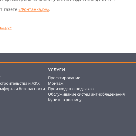
т-газете
«Фонтанка.ру»
.
ка.ру»
УСЛУГИ
К
Проектирование
строительства и ЖКХ
Монтаж
мфорта и безопасности
Производство под заказ
Обслуживание систем антиобледенения
Купить в розницу