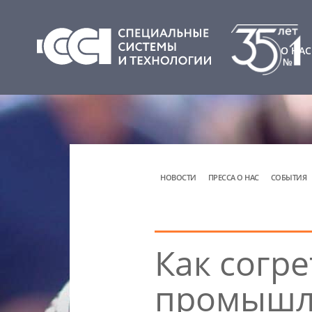
О НАС
НОВОСТИ
ПРЕССА О НАС
СОБЫТИЯ
Как согр
промышл