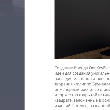
Создание бренда ОneKeyElec
идеи для создания уникальн
наследия мастеров итальян
творения Филиппо Брунелле
инженерный расчет со стре
и торжество открытой истин
квадрата, заложенные в осн
изделий Florence, названно