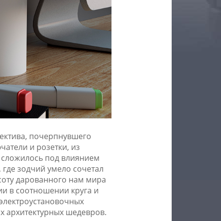
лектива, почерпнувшего
чатели и розетки, из
о сложилось под влиянием
где зодчий умело сочетал
соту дарованного нам мира
ии в соотношении круга и
 электроустановочных
их архитектурных шедевров.