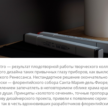
tro — результат плодотворной работы творческого кол
ого дизайна таких привычных глазу приборов, как выклю
ского Ренессанса. Нестандартное решение окончательн
ски — флорентийского собора Санта-Мария-дель-Фиоре, 
млением запечатлеть в неповторимом облике храма кра
е души. Принципы «золотого сечения», точные пропорц
ову дизайнерского проекта, привели к появлению серии
й так в честь вдохновивших разработчиков флорентийск