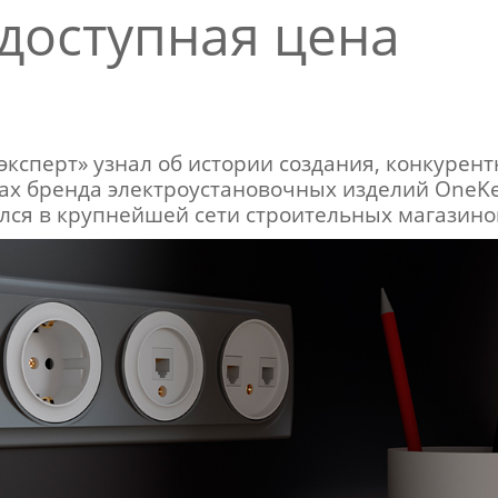
 доступная цена
эксперт» узнал об истории создания, конкурен
х бренда электроустановочных изделий OneKey
ился в крупнейшей сети строительных магазино