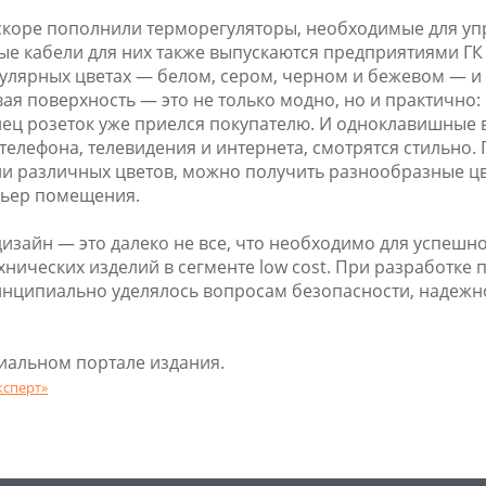
вскоре пополнили терморегуляторы, необходимые для у
ые кабели для них также выпускаются предприятиями ГК 
пулярных цветах — белом, сером, черном и бежевом — и
я поверхность — это не только модно, но и практично: 
янец розеток уже приелся покупателю. И одноклавишные
елефона, телевидения и интернета, смотрятся стильно
ли различных цветов, можно получить разнообразные ц
рьер помещения.
изайн — это далеко не все, что необходимо для успеш
нических изделий в сегменте low cost. При разработке
инципиально уделялось вопросам безопасности, надежно
иальном портале издания.
ксперт»