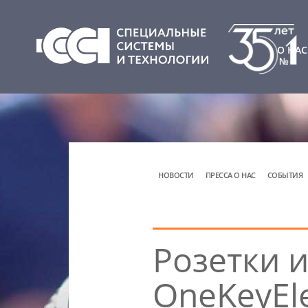
О НАС
НОВОСТИ
ПРЕССА О НАС
СОБЫТИЯ
Розетки 
ОneKeyEl