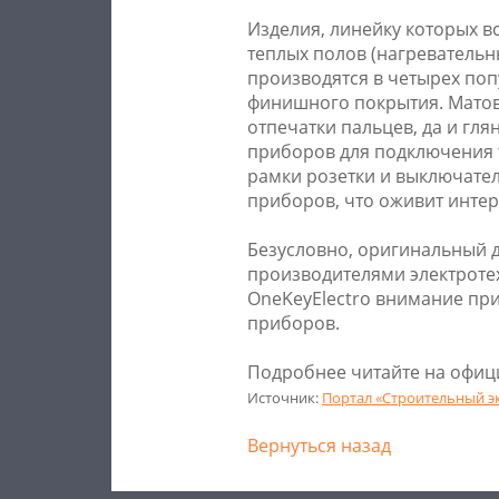
Изделия, линейку которых 
теплых полов (нагревательн
производятся в четырех по
финишного покрытия. Матова
отпечатки пальцев, да и гл
приборов для подключения т
рамки розетки и выключате
приборов, что оживит инте
Безусловно, оригинальный д
производителями электротех
ОneKeyElectro внимание пр
приборов.
Подробнее читайте на офиц
Источник:
Портал «Строительный э
Вернуться назад