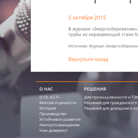
5 октября 2015
В журнале «Энергосбережение»,
трубы из нержавеющей стали N
Источник: Журнал «Энергосбереже
Вернуться назад
О НАС
РЕШЕНИЯ
О ГК «ССТ»
Для промышленности и ТЭ
Миссия и ценности
Решения для гражданского 
История
Решения для домашнего ко
Производство
Устойчивое развитие
Импортозамещение
Нам доверяют