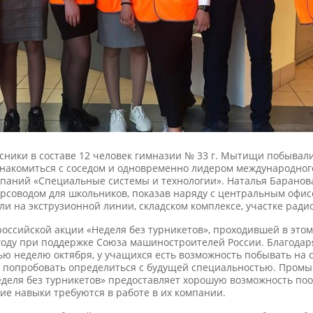
ссники в составе 12 человек гимназии № 33 г. Мытищи побывал
знакомиться с соседом и одновременно лидером международног
мпаний «Специальные системы и технологии». Наталья Баранов
курсоводом для школьников, показав наряду с центральным офи
ли на экструзионной линии, складском комплексе, участке рад
оссийской акции «Неделя без турникетов», проходившей в этом 
году при поддержке Союза машиностроителей России. Благодаря
ью неделю октября, у учащихся есть возможность побывать на 
и попробовать определиться с будущей специальностью. Про
деля без турникетов» предоставляет хорошую возможность по
ие навыки требуются в работе в их компании.