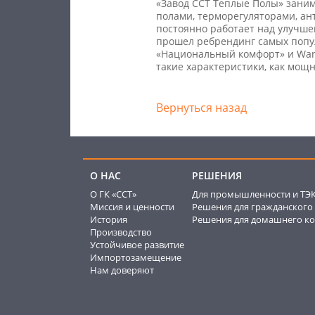
«Завод ССТ Теплые Полы» заним
полами, терморегуляторами, а
постоянно работает над улучше
прошел ребрендинг самых попул
«Национальный комфорт» и Warm
такие характеристики, как мощн
Вернуться назад
О НАС
РЕШЕНИЯ
О ГК «ССТ»
Для промышленности и ТЭ
Миссия и ценности
Решения для гражданского 
История
Решения для домашнего ко
Производство
Устойчивое развитие
Импортозамещение
Нам доверяют