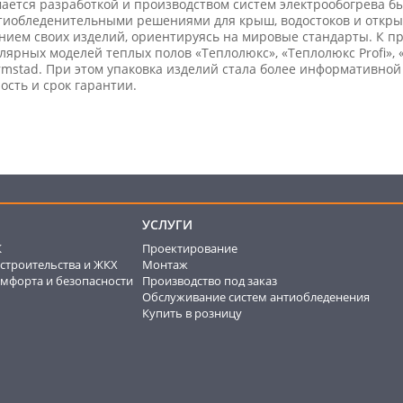
ается разработкой и производством систем электрообогрева б
нтиобледенительными решениями для крыш, водостоков и откр
нием своих изделий, ориентируясь на мировые стандарты. К пр
ярных моделей теплых полов «Теплолюкс», «Теплолюкс Profi», 
stad. При этом упаковка изделий стала более информативной
ость и срок гарантии.
УСЛУГИ
К
Проектирование
строительства и ЖКХ
Монтаж
мфорта и безопасности
Производство под заказ
Обслуживание систем антиобледенения
Купить в розницу