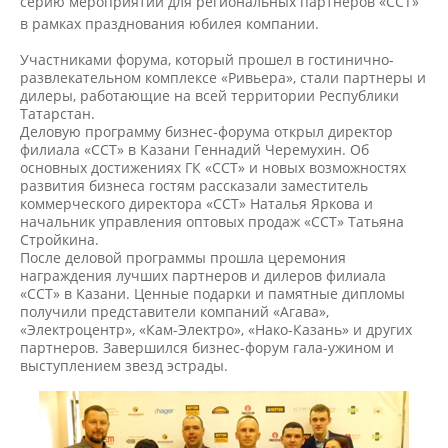
серию мероприятий для региональных партнеров «ССТ»
в рамках празднования юбилея компании.
Участниками форума, который прошел в гостинично-
развлекательном комплексе «Ривьера», стали партнеры и
дилеры, работающие на всей территории Республики
Татарстан.
Деловую программу бизнес-форума открыл директор
филиала «ССТ» в Казани Геннадий Черемухин. Об
основных достижениях ГК «ССТ» и новых возможностях
развития бизнеса гостям рассказали заместитель
коммерческого директора «ССТ» Наталья Яркова и
начальник управления оптовых продаж «ССТ» Татьяна
Стройкина.
После деловой программы прошла церемония
награждения лучших партнеров и дилеров филиала
«ССТ» в Казани. Ценные подарки и памятные дипломы
получили представители компаний «Агава»,
«Электроцентр», «Кам-Электро», «Нако-Казань» и других
партнеров. Завершился бизнес-форум гала-ужином и
выступлением звезд эстрады.