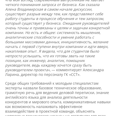
четкого понимания запроса от бизнеса. Как сказала
Алена Владимирская в самом начале дискуссии,
существует разрыв между тем, как представляют себе
работу студенты в процессе обучения и тем запросом,
который существует у бизнеса. Ожидания руководителей
очень точны и привязаны к целям и задачам конкретной
компании. Но есть и общее: системность мышления,
аналитические способности и умение работать с
большими массивами данных, инициативность, желание
начать с первой ступени внутри компании и идти вверх,
накапливая опыт. Я видела, что для студентов было
непросто услышать, что их готовы звать на такие
позиции, как инженер, аналитик, помощник
руководителя, ведь каждому хочется сразу быть
руководителем проекта»,
— комментирует Александра
Ларина, директор по персоналу ГК «ССТ».
Среди общих требований к молодым специалистам
эксперты назвали базовое техническое образование,
грамотную речь для ведения деловой переписки, знание
английского языка для анализа деятельности
конкурентов и мирового опыта, коммуникативные навыки
как возможность налаживать эффективное
взаимодействие в проектной команде, объяснять
непростые технические нюансы на доступном для всех