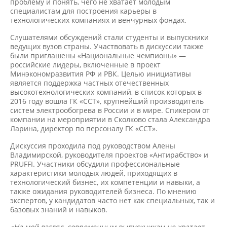
проблему и понять, чего не хватает молодым
специалистам для построения карьеры в
технологических компаниях и венчурных фондах.
Слушателями обсуждений стали студенты и выпускники
ведущих вузов страны. Участвовать в дискуссии также
были приглашены «Национальные чемпионы» —
российские лидеры, включенные в проект
Минэкономразвития РФ и РВК. Целью инициативы
является поддержка частных отечественных
высокотехнологических компаний, в список которых в
2016 году вошла ГК «ССТ», крупнейший производитель
систем электрообогрева в России и в мире. Спикером от
компании на мероприятии в Сколково стала Александра
Ларина, директор по персоналу ГК «ССТ».
Дискуссия проходила под руководством Алены
Владимирской, руководителя проектов «Антирабство» и
PRUFFI. Участники обсудили профессиональные
характеристики молодых людей, приходящих в
технологический бизнес, их компетенции и навыки, а
также ожидания руководителей бизнеса. По мнению
экспертов, у кандидатов часто нет как специальных, так и
базовых знаний и навыков.
«На мой взгляд, современным выпускникам не хватает