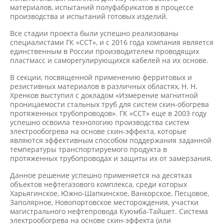
материалов, испытаний полуфабрикатов в процессе
производства и испытаний готовых изделий.
Все стадии проекта были успешно реализованы
специалистами ГК «ССТ», и с 2016 года компания является
единственным в России производителем проводящих
пластмасс и саморегулирующихся кабелей на их основе.
В секции, посвященной применению ферритовых и
резистивных материалов в различных областях, Н. Н.
Хренков выступил с докладом «Измерение магнитной
проницаемости стальных труб для систем скин-обогрева
протяженных трубопроводов». ГК «ССТ» еще в 2003 году
успешно освоила технологию производства систем
электрообогрева на основе скин-эффекта, которые
являются эффективным способом поддержания заданной
температуры транспортируемого продукта в
протяженных трубопроводах и защиты их от замерзания.
Данное решение успешно применяется на десятках
объектов нефтегазового комплекса, среди которых
Харьягинское, Южно-Шапкинское, Ванкорское, Песцовое,
Заполярное, Новопортовское месторождения, участки
магистрального нефтепровода Куюмба-Тайшет. Система
электрообогрева на основе скин-эффекта (или