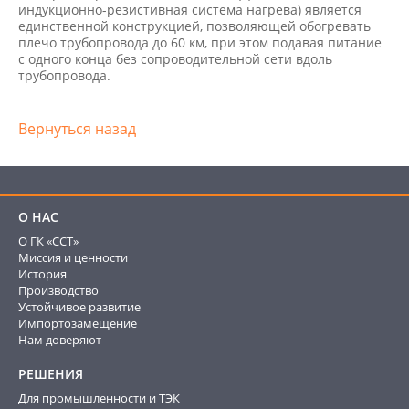
индукционно-резистивная система нагрева) является
единственной конструкцией, позволяющей обогревать
плечо трубопровода до 60 км, при этом подавая питание
с одного конца без сопроводительной сети вдоль
трубопровода.
Вернуться назад
О НАС
О ГК «ССТ»
Миссия и ценности
История
Производство
Устойчивое развитие
Импортозамещение
Нам доверяют
РЕШЕНИЯ
Для промышленности и ТЭК