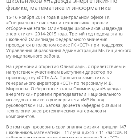
школьников «Надежда энергетики» по
физике, математике и информатике
15-16 ноября 2014 года в центральном офисе ГК
«Специальные системы и технологии» прошли
отборочные этапы Олимпиады школьников «Надежда
энергетики» 2014-2015 года. Третий год подряд этапы
школьной Олимпиады федерального значения
проводятся в головном офисе ГК «ССТ» при поддержке
Управления образования Администрации Мытищинского
муниципального района.
На церемонии открытия Олимпиады, с приветствием и
напутствием участникам выступили директор по
производству «ССТ» А.А. Прошин и заместитель
генерального директора «ССТ» по персоналу И.В.
Миронова. Отборочные этапы Олимпиады «Надежда
энергетики» провели преподаватели Национального
исследовательского университета «МЭИ» под
руководством Н.Г. Батова, доцента кафедры физики и
технологии электротехнических материалов и
компонентов.
В этом году проверить свои знания физики пришли 147
школьников, математики – 117 учащихся 7-11 классов. В
отборочном этапе по информатике, который в «ССТ»