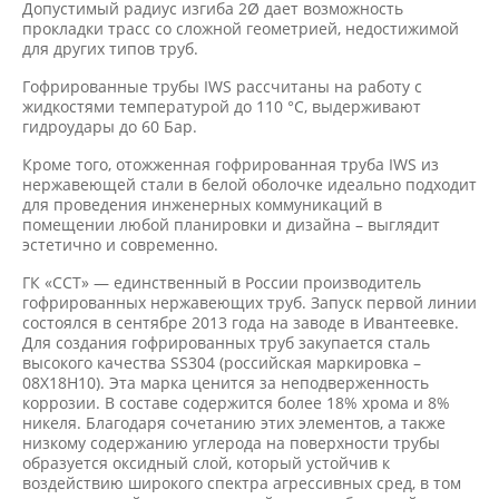
Допустимый радиус изгиба 2Ø дает возможность
прокладки трасс со сложной геометрией, недостижимой
для других типов труб.
Гофрированные трубы IWS рассчитаны на работу с
жидкостями температурой до 110 °С, выдерживают
гидроудары до 60 Бар.
Кроме того, отожженная гофрированная труба IWS из
нержавеющей стали в белой оболочке идеально подходит
для проведения инженерных коммуникаций в
помещении любой планировки и дизайна – выглядит
эстетично и современно.
ГК «ССТ» — единственный в России производитель
гофрированных нержавеющих труб. Запуск первой линии
состоялся в сентябре 2013 года на заводе в Ивантеевке.
Для создания гофрированных труб закупается сталь
высокого качества SS304 (российская маркировка –
08Х18H10). Эта марка ценится за неподверженность
коррозии. В составе содержится более 18% хрома и 8%
никеля. Благодаря сочетанию этих элементов, а также
низкому содержанию углерода на поверхности трубы
образуется оксидный слой, который устойчив к
воздействию широкого спектра агрессивных сред, в том