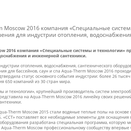
m Moscow 2016 компания «Специальные систем
ения для индустрии отопления, водоснабжени
cow 2016 компания «Специальные системы и технологии» п
доснабжения и инженерной сантехники.
ндустрии отопления, водоснабжения, сантехнического оборудо
ия для бассейнов, саун и спа Aqua-Therm Moscow 2016 проходи
дтвердила статус основного события индустрии: более 26 тыся
ия 650 компаний из 30 стран мира.
ы и технологии», крупнейший производитель систем электрооб
редставила на Aqua-Therm Moscow 2016 линейку своих решений
антехники.
qua-Therm Moscow 2015 стали водяные теплые полы на основе 
. «ССТ» поставляет все необходимые элементы для оснащени
 оборудования разработана специальная программа, которую м
ке Aqua-Therm Moscow профессиональному сообществу впервые