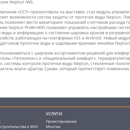
тали Neptun IWS.
омпания «ССТ» презентовала на выставке, стал модуль управлен
ряет возможности систем защиты от протечек воды Neptun. П
ль позволяет вести мониторинг показаний счетчиков расхода г
ние Neptun ProW+WiFi позволяет управлять настройками систе
в воды и информацию о состоянии шаровых кранов и резервно
ройств, работающих на платформах iOS и Android. Новый моду
 датчиков протечки воды и шаровыми кранами линейки Neptun
 познакомиться с широким ассортиментом решений для комфор
е полы «Теплолюкс» и «Национальный комфорт», терморегулят
, системы контроля протечки воды Neptun, стеклянные полоте
шитель влаги «Доктор Сухов», который препятствует появлению
УСЛУГИ
К
Проектирование
строительства и ЖКХ
Монтаж