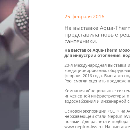
25 февраля 2016
На выставке Aqua-Ther
представила новые реш
сантехники.
На выставке Aqua-Therm Mos
для индустрии отопления, во
20-я Международная выставка и
кондиционирования, оборудован
февраля 2016 года. Выставка по
Pool смогли оценить предложен
Компания «Специальные систем
инженерной инфраструктуры, п
водоснабжения и инженерной с
Основой экспозиции «ССТ» на A
нержавеющей стали Neptun IWS
полами. Для расчета и подбора
www.neptun-iws.ru. На выстав