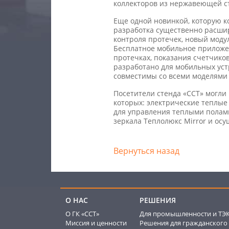
коллекторов из нержавеющей с
Еще одной новинкой, которую к
разработка существенно расши
контроля протечек, новый моду
Бесплатное мобильное приложе
протечках, показания счетчико
разработано для мобильных уст
совместимы со всеми моделями
Посетители стенда «ССТ» могли
которых: электрические теплы
для управления теплыми полами
зеркала Теплолюкс Mirror и осу
Вернуться назад
О НАС
РЕШЕНИЯ
О ГК «ССТ»
Для промышленности и ТЭ
Миссия и ценности
Решения для гражданского 