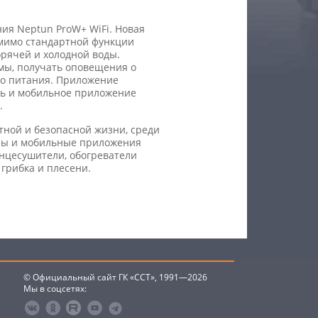
ия Neptun ProW+ WiFi. Новая
омимо стандартной функции
орячей и холодной воды.
мы, получать оповещения о
го питания. Приложение
ль и мобильное приложение
.
тной и безопасной жизни, среди
оры и мобильные приложения
нцесушители, обогреватели
 грибка и плесени.
© Официальный сайт ГК «ССТ», 1991—2026
Мы в соцсетях: