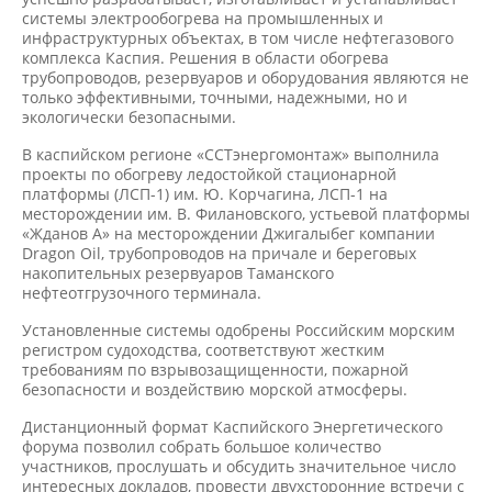
системы электрообогрева на промышленных и
инфраструктурных объектах, в том числе нефтегазового
комплекса Каспия. Решения в области обогрева
трубопроводов, резервуаров и оборудования являются не
только эффективными, точными, надежными, но и
экологически безопасными.
В каспийском регионе «ССТэнергомонтаж» выполнила
проекты по обогреву ледостойкой стационарной
платформы (ЛСП-1) им. Ю. Корчагина, ЛСП-1 на
месторождении им. В. Филановского, устьевой платформы
«Жданов А» на месторождении Джигалыбег компании
Dragon Oil, трубопроводов на причале и береговых
накопительных резервуаров Таманского
нефтеотгрузочного терминала.
Установленные системы одобрены Российским морским
регистром судоходства, соответствуют жестким
требованиям по взрывозащищенности, пожарной
безопасности и воздействию морской атмосферы.
Дистанционный формат Каспийского Энергетического
форума позволил собрать большое количество
участников, прослушать и обсудить значительное число
интересных докладов, провести двухсторонние встречи с