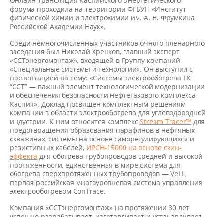
Онлайн трансляция Каспийского Энергетического
форума проходила на территории ФГБУН «Институт
физической химии и электрохимии им. А. Н. Фрумкина
Российской Академии Наук».
Среди немногочисленных участников очного пленарного
заседания был Николай Хренков, главный эксперт
«ССТэнергомонтаж», входящей в Группу компаний
«Специальные системы и технологии». Он выступил с
презентацией на тему: «Системы электрообогрева ГК
“ССТ” — важный элемент технологической модернизации
и обеспечения безопасности нефтегазового комплекса
Каспия». Доклад посвящен комплектным решениям
компании в области электрообогрева для углеводородной
индустрии. К ним относится комплекс
Stream Tracer™
для
предотвращения образования парафинов в нефтяных
скважинах, системы на основе саморегулирующихся и
резистивных кабелей,
ИРСН-15000 на основе скин-
эффекта
для обогрева трубопроводов средней и высокой
протяженности, единственная в мире система для
обогрева сверхпротяженных трубопроводов — VeLL,
первая российская многоуровневая система управления
электрообогревом ConTrace.
Компания «ССТэнергомонтаж» на протяжении 30 лет
успешно разрабатывает, изготавливает и устанавливает