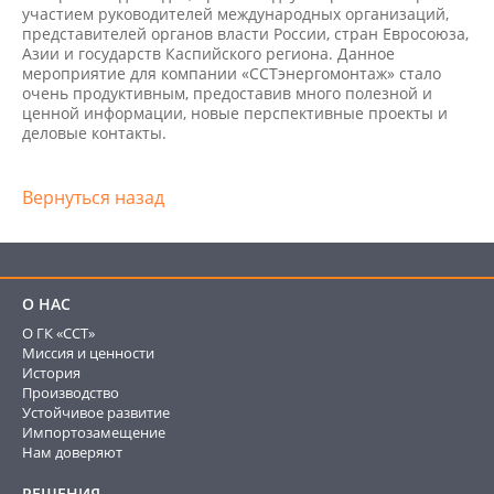
участием руководителей международных организаций,
представителей органов власти России, стран Евросоюза,
Азии и государств Каспийского региона. Данное
мероприятие для компании «ССТэнергомонтаж» стало
очень продуктивным, предоставив много полезной и
ценной информации, новые перспективные проекты и
деловые контакты.
Вернуться назад
О НАС
О ГК «ССТ»
Миссия и ценности
История
Производство
Устойчивое развитие
Импортозамещение
Нам доверяют
РЕШЕНИЯ