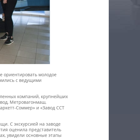
же ориентировать молодое
омились с ведущими
шленных компаний, крупнейших
авод, Метровагонмаш,
аркетт-Соммер» и «Завод ССТ
щи. С экскурсией на заводе
ятия оценила представитель
тах, увидели основные этапы