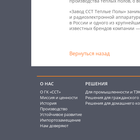
производства теплых полов, о 
«Завод ССТ Теплые Полы» заним
и радиоэлектронной аппаратуры
в России и одного из крупнейш
известных брендов компании —
Вернуться назад
О НАС
РЕШЕНИЯ
О ГК «ССТ»
Для промышленности и ТЭ
Миссия и ценности
Решения для гражданского 
История
Решения для домашнего ко
Производство
Устойчивое развитие
Импортозамещение
Нам доверяют