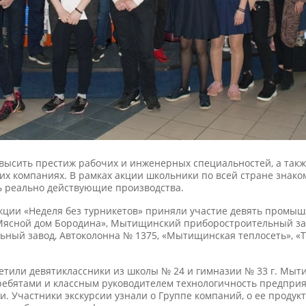
высить престиж рабочих и инженерных специальностей, а так
ких компаниях. В рамках акции школьники по всей стране знак
ь реально действующие производства.
акции «Неделя без турникетов» приняли участие девять промы
 «Мясной дом Бородина», Мытищинский приборостроительный з
ый завод, Автоколонна № 1375, «Мытищинская теплосеть», «Т
етили девятиклассники из школы № 24 и гимназии № 33 г. Мыти
 ребятами и классным руководителем технологичность предпри
. Участники экскурсии узнали о Группе компаний, о ее продук