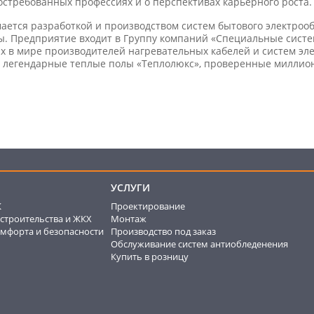
востребованных профессиях и о перспективах карьерного роста.
ается разработкой и производством систем бытового электрооб
. Предприятие входит в Группу компаний «Специальные систе
их в мире производителей нагревательных кабелей и систем эл
 легендарные теплые полы «Теплолюкс», проверенные миллио
УСЛУГИ
К
Проектирование
строительства и ЖКХ
Монтаж
мфорта и безопасности
Производство под заказ
Обслуживание систем антиобледенения
Купить в розницу