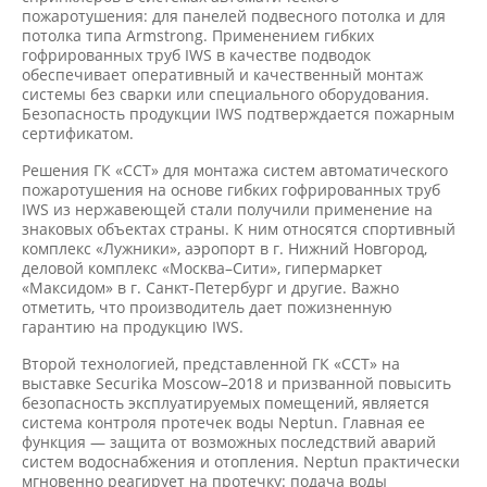
пожаротушения: для панелей подвесного потолка и для
потолка типа Armstrong. Применением гибких
гофрированных труб IWS в качестве подводок
обеспечивает оперативный и качественный монтаж
системы без сварки или специального оборудования.
Безопасность продукции IWS подтверждается пожарным
сертификатом.
Решения ГК «ССТ» для монтажа систем автоматического
пожаротушения на основе гибких гофрированных труб
IWS из нержавеющей стали получили применение на
знаковых объектах страны. К ним относятся спортивный
комплекс «Лужники», аэропорт в г. Нижний Новгород,
деловой комплекс «Москва–Сити», гипермаркет
«Максидом» в г. Санкт-Петербург и другие. Важно
отметить, что производитель дает пожизненную
гарантию на продукцию IWS.
Второй технологией, представленной ГК «ССТ» на
выставке Securika Moscow–2018 и призванной повысить
безопасность эксплуатируемых помещений, является
система контроля протечек воды Neptun. Главная ее
функция — защита от возможных последствий аварий
систем водоснабжения и отопления. Neptun практически
мгновенно реагирует на протечку: подача воды