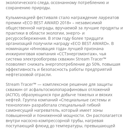
экологического следа, осознанному потреблению и
сохранению природы.
Кульминацией фестиваля стало награждение лауреатов
премии «ECO BEST AWARD 2018» – независимой
общественной награды, вручаемой за лучшие продукты и
практики в области экологии, энерго- и
ресурсосбережения. В этом году более тридцати
организаций получили награду «ECO BEST AWARD». В
номинации «Инновация года» лучшей признана
инжиринговая компания «ССТэнергомонтаж», чья
система электрообогрева скважин Stream Tracer™
позволяет снижать энергопотребление до 50%, повышая
эффективность и безопасность работы предприятий
нефтегазовой отрасли.
Stream Tracer™ — комплексное решение для защиты
скважин от асфальтосмолопарафиновых отложений
(АСПО), образующихся при добыче тяжелых и вязких
нефтей. Группа компаний «Специальные системы и
технологии» разработала специальный гибкий
самонесущий нагреватель, который имеет зоны
повышенной и пониженной мощности. Он располагается
внутри насосно-компрессорной трубы, нагревая
поступающий флюид до температуры, превышающей