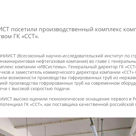
ИСТ посетили производственный комплекс ком
твом ГК «ССТ».
 ВНИИСТ (Всесоюзный научно-исследовательский институт по ст
 инжиниринговая нефтегазовая компания) во главе с генераль
плекс компании «ИВСистемы». Генеральный директор ГК «ССТ»
чков и заместитель коммерческого директора компании «ССТ» 
вили возможности производства гофрированных труб из нержав
гией производства гофрированных труб на современном оборудо
ечи с высокой скоростью подачи.
ИИСТ высоко оценили технологическое оснащение первого в Ро
потенциал ГК «ССТ», как поставщика качественной российской 