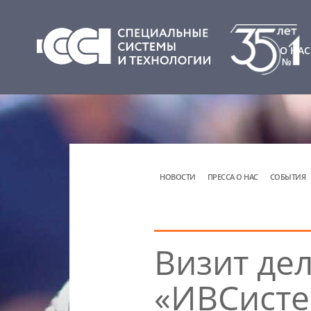
О НАС
НОВОСТИ
ПРЕССА О НАС
СОБЫТИЯ
Визит де
«ИВСист