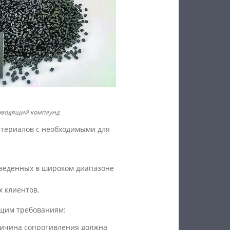
роводящий компаунд
атериалов с необходимыми для
зведенных в широком диапазоне
х клиентов.
ющим требованиям:
личина сопротивления должна