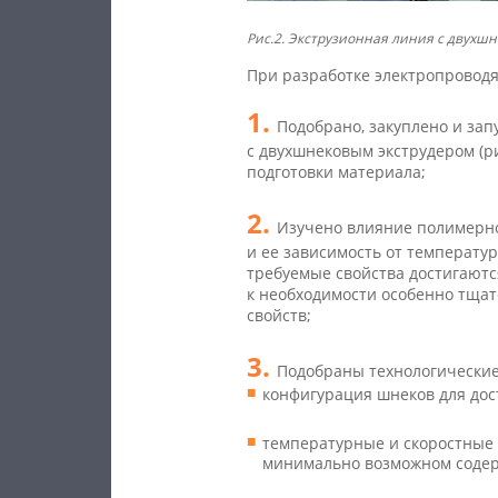
Рис.2. Экструзионная линия с двухш
При разработке электропроводя
Подобрано, закуплено и за
с двухшнековым экструдером (ри
подготовки материала;
Изучено влияние полимерн
и ее зависимость от температур
требуемые свойства достигаютс
к необходимости особенно тщат
свойств;
Подобраны технологические
конфигурация шнеков для до
температурные и скоростные
минимально возможном соде