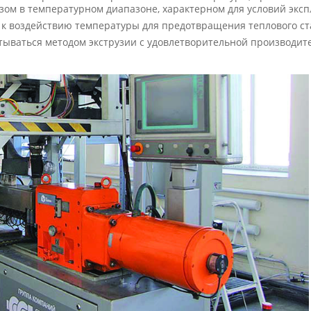
ом в температурном диапазоне, характерном для условий эксп
 к воздействию температуры для предотвращения теплового с
ываться методом экструзии с удовлетворительной производит