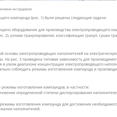
нековым экструдером
щего компаунда (рис. 1) были решены следующие задачи:
пущено оборудование для производства электропроводящего ко
с. 2), узлами гранулирования, классификации гранул, сушки гр
ой основы электропроводящих наполнителей на электрическую
ы. На рис. 3 приведена типовая зависимость для производимог
я в узком диапазоне концентрации электропроводящего наполн
ельно соблюдать режимы изготовления компаунда и производи
 режимы изготовления компаундов, в частности:
стижения определенной степени диспергирования наполнителе
 режимы изготовления компаунда для достижения необходимог
ржании наполнителей;