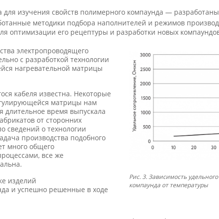
а для изучения свойств полимерного компаунда — разработаны
ботанные методики подбора наполнителей и режимов производ
ля оптимизации его рецептуры и разработки новых компаундов
дства электропроводящего
льно с разработкой технологии
ейся нагревательной матрицы
ося кабеля известна. Некоторые
егулирующейся матрицы нам
ия длительное время выпускала
абрикатов от сторонних
ло сведений о технологии
задача производства подобного
еет много общего
роцессами, все же
альна.
Рис. 3. Зависимость удельног
ке изделий
компаунда от температуры
нда и успешно решенные в ходе