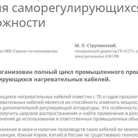
я саморегулирующихся
ожности
М. Л. Струпинский,
ва ОКБ «Гамма» по полимерным
генеральный директор ГК «ССТ», к.
электротехники АЭН РФ
организован полный цикл промышленного про
лирующихся нагревательных кабелей.
ющихся нагревательных кабелей известно с
70-х
годов прошлог
евательных кабелей является их способность изменять мощно
я дополнительной регулирующей аппаратуры. Эта особенность
олучить широкое распространение и найти применение в разл
менения до использования в ответственных промышленных объе
анение в мире и наличие производств таких кабелей во многих
анция, Южная Корея, Китай) в России не существовало технол