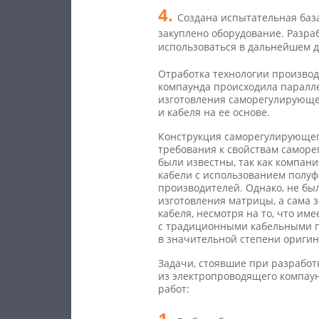
Создана испытательная баз
закуплено оборудование. Разра
использоваться в дальнейшем д
Отработка технологии произво
компаунда происходила паралле
изготовления саморегулирующ
и кабеля на ее основе.
Конструкция саморегулирующег
требования к свойствам самор
были известны, так как компан
кабели с использованием полуф
производителей. Однако, не бы
изготовления матрицы, а сама 
кабеля, несмотря на то, что им
с традиционными кабельными п
в значительной степени оригин
Задачи, стоявшие при разработ
из электропроводящего компау
работ: