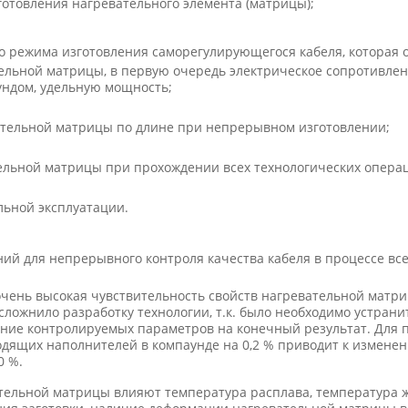
готовления нагревательного элемента (матрицы);
о режима изготовления саморегулирующегося кабеля, которая 
ельной матрицы, в первую очередь электрическое сопротивлени
ндом, удельную мощность;
ательной матрицы по длине при непрерывном изготовлении;
ельной матрицы при прохождении всех технологических опера
льной эксплуатации.
ий для непрерывного контроля качества кабеля в процессе все
очень высокая чувствительность свойств нагревательной матр
сложнило разработку технологии, т.к. было необходимо устран
яние контролируемых параметров на конечный результат. Для п
дящих наполнителей в компаунде на 0,2 % приводит к изменен
0 %.
тельной матрицы влияют температура расплава, температура 