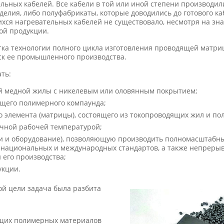
ьных кабелей. Все кабели в той или иной степени производили
делия, либо полуфабрикаты, которые доводились до готового ка
хся нагревательных кабелей не существовало, несмотря на зн
ой продукции.
тка технологии полного цикла изготовления проводящей матр
ск ее промышленного производства.
ть:
й медной жилы с никелевым или оловянным покрытием;
ящего полимерного компаунда;
о элемента (матрицы), состоящего из токопроводящих жил и п
ичной рабочей температурой;
ки и оборудование), позволяющую производить полномасштабн
 национальных и международных стандартов, а также непреры
й его производства;
укции.
й цели задача была разбита
ящих полимерных материалов