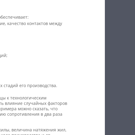
обеспечивает:
е, качество контактов между
ций;
х стадий его производства.
ицы к технологическим
ить влияние случайных факторов
римера можно сказать, что
ию сопротивления в два раза
жилы, величина натяжения жил,