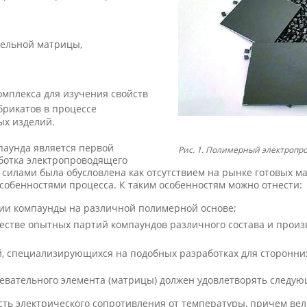
тельной матрицы,
омплекса для изучения свойств
брикатов в процессе
ых изделий.
паунда является первой
Рис. 1. Полимерный электроп
аботка электропроводящего
силами была обусловлена как отсутствием на рынке готовых м
особенностями процесса. К таким особенностям можно отнести:
чии компаунды на различной полимерной основе;
естве опытных партий компаундов различного состава и прои
й, специализирующихся на подобных разработках для сторонни
евательного элемента (матрицы) должен удовлетворять следу
ть электрического сопротивления от температуры, причем ве