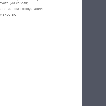
луатации кабеля;
тарения при эксплуатации;
ельностью.