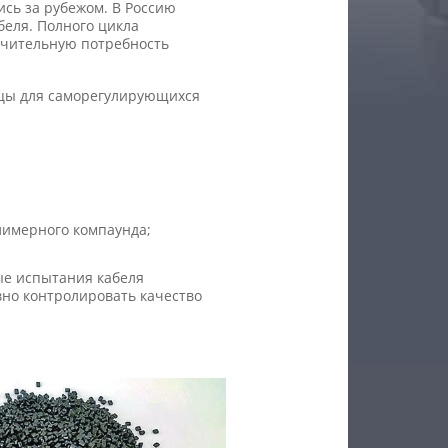
сь за рубежом. В Россию
беля. Полного цикла
ачительную потребность
ицы для саморегулирующихся
олимерного компаунда;
ые испытания кабеля
вно контролировать качество