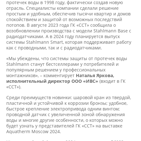
протечек воды в 1998 году, фактически создав новую
отрасль. Специалисты компании сделали решение
простым и удобным, обеспечив тысячи квартир и домов
спокойствием и защитой от возможных последствий
потопов. В августе 2023 года ГК «ССТ» сообщила о
возобновлении производства с модели Stahlmann Base с
радиодатчиками. А в 2024 году планируется выпуск
системы Stahlmann Smart, которая поддерживает работу
как с проводными, так и с радиодатчиками.
«Мы убеждены, что системы защиты от протечек воды
Stahlmann станут бестселлерами у потребителей и
популярным решением у профессиональных
монтажников», – комментирует
Наталья Яркова,
исполнительный директор ООО «ИВС»
(входит в ГК
«ССТ»).
Среди преимуществ новинки: шаровой кран из твердой,
пластичной и устойчивой к коррозии бронзы; удобное,
быстрое крепление электропривода одним винтом;
проводной датчик с увеличенной зоной обнаружения
воды и многие другие особенности, о которых можно
будет узнать у представителей ГК «ССТ» на выставке
Aquatherm Moscow 2024.