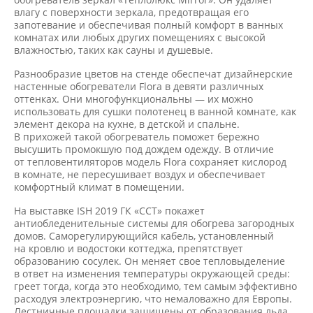
влагу с поверхности зеркала, предотвращая его
запотевание и обеспечивая полный комфорт в ванных
комнатах или любых других помещениях с высокой
влажностью, таких как сауны и душевые.
Разнообразие цветов на стенде обеспечат дизайнерские
настенные обогреватели Flora в девяти различных
оттенках. Они многофункциональны — их можно
использовать для сушки полотенец в ванной комнате, как
элемент декора на кухне, в детской и спальне.
В прихожей такой обогреватель поможет бережно
высушить промокшую под дождем одежду. В отличие
от тепловентиляторов модель Flora сохраняет кислород
в комнате, не пересушивает воздух и обеспечивает
комфортный климат в помещении.
На выставке ISH 2019 ГК «ССТ» покажет
антиобледенительные системы для обогрева загородных
домов. Саморегулирующийся кабель, установленный
на кровлю и водостоки коттеджа, препятствует
образованию сосулек. Он меняет свое тепловыделение
в ответ на изменения температуры окружающей среды:
греет тогда, когда это необходимо, тем самым эффективно
расходуя электроэнергию, что немаловажно для Европы.
Лестничные площадки защищены от образования льда