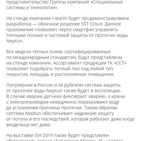
представительство Группы компаний «Специальные
системы и технологии».
На стенде компании
i-warm
будет продемонстрирована
разработка — облачное решение SST Cloud. Данное
приложение позволяет через смартфон управлять
теплыми полами и системой защиты от протечек воды
Neptun.
Все модели теплых полов, сертифицированные
по международным стандартам, будут представлены
на стенде компании. Ассортимент продукции ГК «ССТ»
позволяет подобрать теплый пол под любой тип
покрытия, площадь и расположение помещения.
Популярная в России и за рубежом система защиты
от протечек воды Neptun также будет в экспозиции.
В случае аварии датчики фиксируют аварию, а краны
с электроприводом немедленно перекрывают воду
до устранения причины протечки. Таким образом
система Neptun обеспечивает надежную защиту
от потопа и его последствий, которая работает даже когда
владельца нет дома.
На выставке ISH 2019 также будет представлен
обогреватель зеркал «Теплолюкс Mirror». Он удаляет