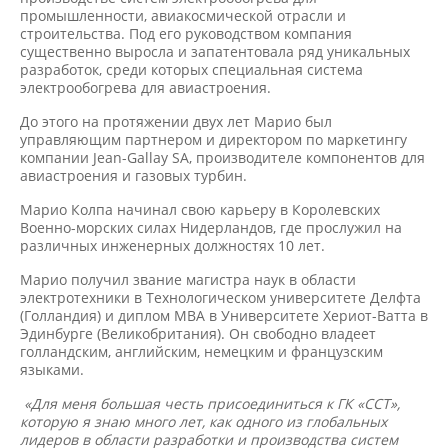
промышленности, авиакосмической отрасли и
строительства. Под его руководством компания
существенно выросла и запатентовала ряд уникальных
разработок, среди которых специальная система
электрообогрева для авиастроения.
До этого на протяжении двух лет Марио был
управляющим партнером и директором по маркетингу
компании Jean-Gallay SA, производителе компонентов для
авиастроения и газовых турбин.
Марио Колпа начинал свою карьеру в Королевских
Военно-морских силах Нидерландов, где прослужил на
различных инженерных должностях 10 лет.
Марио получил звание магистра наук в области
электротехники в Технологическом университете Делфта
(Голландия) и диплом MBA в Университете Хериот-Ватта в
Эдинбурге (Великобритания). Он свободно владеет
голландским, английским, немецким и французским
языками.
«Для меня большая честь присоединиться к ГК «ССТ»,
которую я знаю много лет, как одного из глобальных
лидеров в области разработки и производства систем