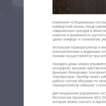
Компания «Специальные системы
комфортной жизни, представляе
современных трендов в области
энергии и возможность ручного
ценит комфорт и технологии, у
Используя терморегулятор и м
электрическими и водяными те
полами осуществляется при исп
Находясь дома, можно управлят
интерфейс, высокая чувствител
функцию блокировки сенсорного
температуры. Прибор может раб
работы систем обогрева по нес
терморегулятор собирает статис
Дистанционное управление сист
бесплатное приложение MCS 350
которые можно скачать в AppStor