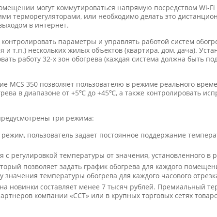
омещении могут коммутироваться напрямую посредством Wi-Fi 
ими терморегуляторами, или необходимо делать это дистанцио
выходом в интернет.
 контролировать параметры и управлять работой систем обогр
кая и т.п.) нескольких жилых объектов (квартира, дом, дача). Ус
вать работу 32-х зон обогрева (каждая система должна быть п
е MCS 350 позволяет пользователю в режиме реального време
рева в диапазоне от +5℃ до +45℃, а также контролировать ис
предусмотрены три режима:
т режим, пользователь задает постоянное поддержание темпер
 с регулировкой температуры от значения, установленного в 
орый позволяет задать график обогрева для каждого помещен
у значения температуры обогрева для каждого часового отрезк
на новинки составляет менее 7 тысяч рублей. Премиальный те
артнеров компании «ССТ» или в крупных торговых сетях товаро