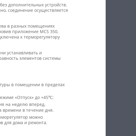
без дополнительных устройств.
нно, соединение осуществляется
ева в разных помещениях
тановив приложение MCS 350,
одключена к терморегулятору
ни устанавливать и
правность элементов системы
атуры в помещении в пределах
режиме «Отпуск» до +45℃;
ия на неделю вперед.
а времени в течение дня.
рморегулятор можно
в для дома и ремонта.