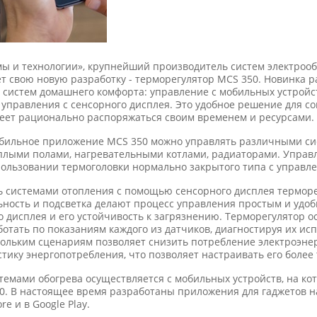
 и технологии», крупнейший производитель систем электрооб
т свою новую разработку - терморегулятор MCS 350. Новинка р
 систем домашнего комфорта: управление с мобильных устройс
 управления с сенсорного дисплея. Это удобное решение для с
меет рационально распоряжаться своим временем и ресурсами.
обильное приложение MCS 350 можно управлять различными си
плыми полами, нагревательными котлами, радиаторами. Упра
ользовании термоголовки нормально закрытого типа с управле
ь системами отопления с помощью сенсорного дисплея термор
ьность и подсветка делают процесс управления простым и удоб
 дисплея и его устойчивость к загрязнению. Терморегулятор 
отать по показаниям каждого из датчиков, диагностируя их и
кольким сценариям позволяет снизить потребление электроэнер
тику энергопотребления, что позволяет настраивать его более
емами обогрева осуществляется с мобильных устройств, на ко
. В настоящее время разработаны приложения для гаджетов на
e и в Google Play.