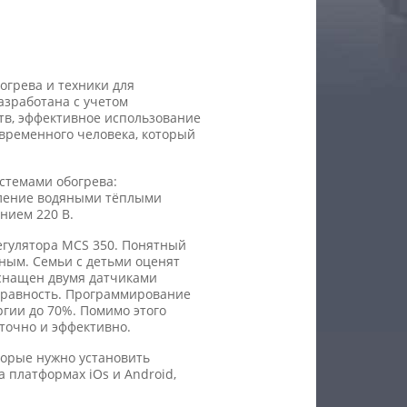
огрева и техники для
азработана с учетом
тв, эффективное использование
овременного человека, который
стемами обогрева:
вление водяными тёплыми
нием 220 В.
егулятора MCS 350. Понятный
ным. Семьи с детьми оценят
оснащен двумя датчиками
справность. Программирование
гии до 70%. Помимо этого
 точно и эффективно.
торые нужно установить
 платформах iOs и Android,