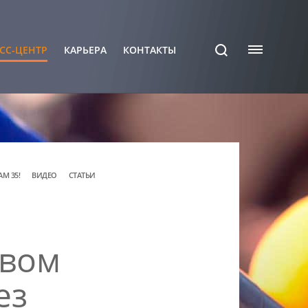
СС-ЦЕНТР
КАРЬЕРА
КОНТАКТЫ
АМ 35!
ВИДЕО
СТАТЬИ
евом
ез