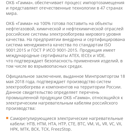
ОКБ «Гамма», обеспечивает процесс импортозамещения
и представляет отечественные технологии в 47 странах
мира.
ОКБ «Гамма» на 100% готова поставить на объекты
нефтегазовой, химической и нефтехимической отраслей
российские системы электрообогрева мирового уровня
качества. На предприятии внедрена и сертифицирована
система менеджмента качества по стандартам ISO
9001:2015 и ГОСТ Р ИСО 9001-2015. Продукция имеет
международные сертификаты ATEX, IECEx и VDE,
что подтверждает безопасность применения изделий, в
том числе во взрывоопасных средах.
Официальное заключение, выданное Минпромторгом 18
мая 2018 года, подтверждает производство систем
электрообогрева и компонентов на территории России.
Данное свидетельство определяет перечень
промышленной продукции ОКБ «Гамма», относящийся к
электрическим нагревательным кабелям российского
производства:
Саморегулирующиеся электрические нагревательные
кабели: НТВ, НТМ, НТА, НТР, CTE, ВТС, VM, VL, VR, VC, VX,
НРК, МТК, ВСК, ТСК, FreezStop.