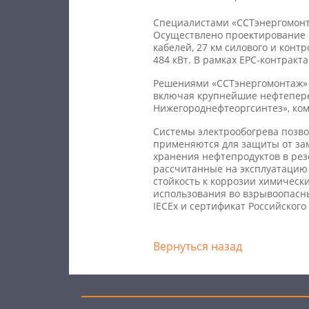
Специалистами «ССТэнергомонта
Осуществлено проектирование 
кабелей, 27 км силового и кон
484 кВт. В рамках EPC-контрак
Решениями «ССТэнергомонтаж» 
включая крупнейшие нефтепер
Нижегороднефтеоргсинтез», ком
Системы электрообогрева позв
применяются для защиты от за
хранения нефтепродуктов в рез
рассчитанные на эксплуатацию 
стойкость к коррозии химическ
использования во взрывоопасны
IECEx и сертификат Российского
Вернуться назад