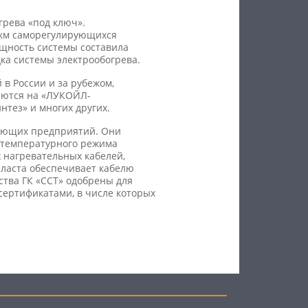
грева «под ключ».
 км саморегулирующихся
ощность системы составила
ка системы электрообогрева.
 России и за рубежом,
яются на «ЛУКОЙЛ-
тез» и многих других.
ающих предприятий. Они
 температурного режима
 нагревательных кабелей,
пласта обеспечивает кабелю
ства ГК «ССТ» одобрены для
сертификатами, в числе которых