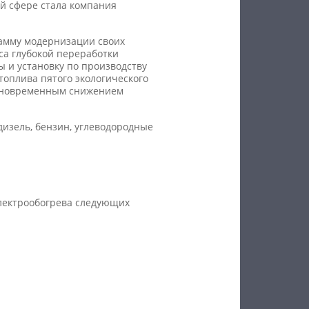
ой сфере стала компания
рамму модернизации своих
са глубокой переработки
ы и установку по производству
топлива пятого экологического
одновременным снижением
дизель, бензин, углеводородные
лектрообогрева следующих