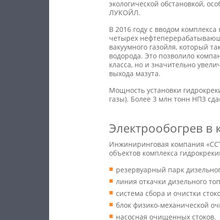
экологической обстановкой, ос
ЛУКОЙЛ.
В 2016 году с вводом комплекс
четырех нефтеперерабатывающих
вакуумного газойля, который т
водорода. Это позволило компа
класса, но и значительно уве
выхода мазута.
Мощность установки гидрокрекин
газы). Более 3 млн тонн НПЗ сд
Электрообогрев в 
Инжиниринговая компания «ССТ
объектов комплекса гидрокрекин
резервуарный парк дизельног
линия откачки дизельного то
система сбора и очистки сто
блок физико-механической оч
насосная очищенных стоков.