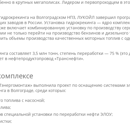
обенно в крупных мегаполисах. Лидером и первопроходцем в эт
а гидрокрекинга на Волгоградском НПЗ, ЛУКОЙЛ завершил прог
 заводов в России. Установка гидрокрекинга — ядро комплек
акже включает комбинированную установку по производству сер
нии не только перейти на производство бензинов и дизельного 
личить объемы производства качественных моторных топлив с 
га составляет 3,5 млн тонн, степень переработки — 75 % (это 
ает в нефтепродуктопровод «Транснефти».
комплексе
энергомонтаж» выполнила проект по оснащению системами э
га в Волгограде, среди которых:
о топлива с насосной;
плива;
ков специальной установки по переработки нефти ЭЛОУ;
истки;