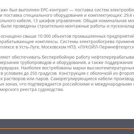
ж» был выполнен EPC-контракт — поставка систем электрообо
и поставка специального оборудования и комплектующих: 29,4
трольного кабеля, 13 шкафов управления. Общая номинальная м
та были проведены строительно-монтажные работы и пусконалад
оснащено свыше 10 000 объектов промышленных предприятий в
ерабатывающие комплексы. Системы электрообогрева примен
плексе в Усть-Луге, Московском НПЗ, «ЛУКОЙЛ-Пермнефтеоргсин
оляют обеспечивать бесперебойную работу нефтеперерабатыв
мерзания трубопроводов и оборудования, а также поддержания
ервуарах. Наиболее востребованы марки высокотемпературных
в условиях до 250 градусов. Конструкция с оболочкой из фторо
их растворов или паров. Саморегулирующиеся кабели производ
х зонах, что подтверждается российскими и международными 
 морского реестра судоходства.