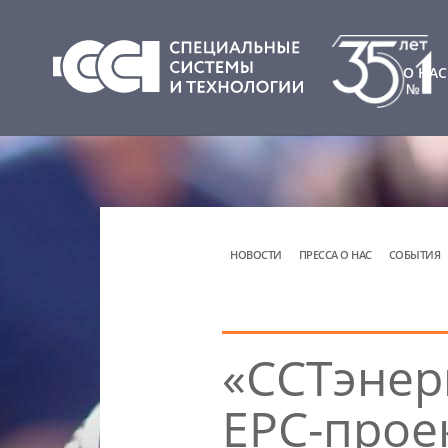
О НАС
НОВОСТИ
ПРЕССА О НАС
СОБЫТИЯ
«ССТэнер
EPC-прое